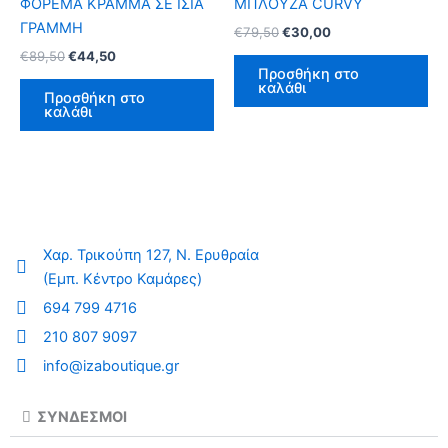
ΦΟΡΕΜΑ ΚΡΑΜΜΑ ΣΕ ΙΣΙΑ
ΜΠΛΟΥΖΑ CURVY
€44,50.
€30,00.
έχει
έχ
σελίδα
σε
ΓΡΑΜΜΗ
€
79,50
€
30,00
πολλαπλές
πο
του
το
€
89,50
€
44,50
παραλλαγές.
πα
προϊόντος
πρ
Προσθήκη στο
καλάθι
Οι
Οι
Προσθήκη στο
καλάθι
επιλογές
επ
μπορούν
μπ
να
να
επιλεγούν
επ
στη
στ
σελίδα
σε
Χαρ. Τρικούπη 127, Ν. Ερυθραία
του
το
(Εμπ. Κέντρο Καμάρες)
προϊόντος
πρ
694 799 4716
210 807 9097
info@izaboutique.gr
ΣΥΝΔΕΣΜΟΙ