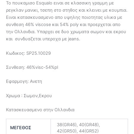
Το πουκαμισο Esqualo ειναι σε κλασσικη γραμμη με
ρεγκλαν μανικι, τσεπη στο στηθος και κλεινει με κουμπια.
Ειναι κατασκευασμενο απο υψηλης ποιοτητας υλικα με
συνθεση 46% viscose και 54% poly και προερχεται απο
την Ολλανδια. Υπαρχει σε δυο χρωματα σωμον και εκρου
και συνδυαζεται υπεροχα με jeans.
Κωδικος: SP25.10029
Συνθεση: 46%visc-54%pl
Εφαρμογη: Ανετη
Χρωμα : Σωμον,Εκρου
Κατασκευασμενο στην Ολλανδια
38(GR46), 40(GR48),
ΜΕΓΕΘΟΣ
42(GR50), 44(GR52)