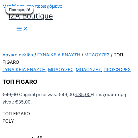
Μετάβαση στο περιεχόμενο
Προσφορά!
Προσφορά!
Προσφορά!
Προσφορά!
Προσφορά!
Προσφορά!
Προσφορά!
Προσφορά!
Προσφορά!
IZA Boutique
Αρχική σελίδα
/
ΓΥΝΑΙΚΕΙΑ ΕΝΔΥΣΗ
/
ΜΠΛΟΥΖΕΣ
/ ΤΟΠ
FIGARO
ΓΥΝΑΙΚΕΙΑ ΕΝΔΥΣΗ
,
ΜΠΛΟΥΖΕΣ
,
ΜΠΛΟΥΖΕΣ
,
ΠΡΟΣΦΟΡΕΣ
ΤΟΠ FIGARO
€
49,00
Original price was: €49,00.
€
35,00
Η τρέχουσα τιμή
είναι: €35,00.
ΤΟΠ FIGARO
POLY
46