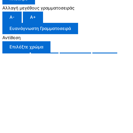
Αλλαγή μεγέθους γραμματοσειράς
A-
A+
Ευανάγνωστη Γραμματοσειρά
Αντίθεση
Επιλέξτε χρώμα
μαύρο
άσπρο
πράσινο
μπλε
κόκκινο
πορτοκαλί
κίτρινο
navi
Επαναφορά αρχικής κατάστασης
Εικόνες σε κλίμακα του γκρι
Αντιστροφή Χρωμάτων
Κλείσιμο
Accessibility by WAH