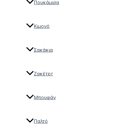
Πουκάμισα
Κιμονό
Σακάκια
Ζακέτες
Μπουφάν
Παλτό