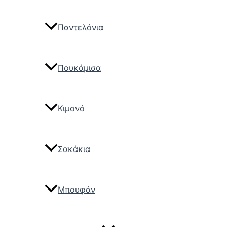
Παντελόνια
Πουκάμισα
Κιμονό
Σακάκια
Μπουφάν