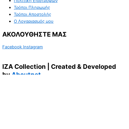
Πολιτική Επιστροφών
Τρόποι Πληρωμής
Τρόποι Αποστολής
Ο Λογαριασμός μου
ΑΚΟΛΟΥΘΗΣΤΕ ΜΑΣ
Facebook
Instagram
IZA Collection | Created & Developed
by
Aboutnet
Κλείσιμο
Αλλαγή μεγέθους γραμματοσειράς
A-
A+