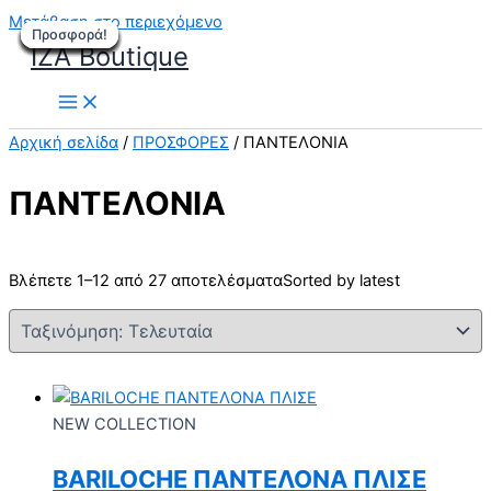
Μετάβαση στο περιεχόμενο
Προσφορά!
Προσφορά!
Προσφορά!
Προσφορά!
Προσφορά!
Προσφορά!
Προσφορά!
Προσφορά!
Προσφορά!
Προσφορά!
Προσφορά!
Προσφορά!
IZA Boutique
Αρχική σελίδα
/
ΠΡΟΣΦΟΡΕΣ
/ ΠΑΝΤΕΛΟΝΙΑ
ΠΑΝΤΕΛΟΝΙΑ
Βλέπετε 1–12 από 27 αποτελέσματα
Sorted by latest
NEW COLLECTION
BARILOCHE ΠΑΝΤΕΛΟΝΑ ΠΛΙΣΕ