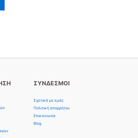
Οι
επιλογές
μπορούν
να
επιλεγούν
στη
σελίδα
του
προϊόντος
ΗΣΗ
ΣΥΝΔΕΣΜΟΙ
Σχετικά με εμάς
φών
Πολιτική απορρήτου
Επικοινωνία
Blog
αγών