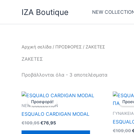
Sorted
Μετάβαση
by
IZA Boutique
στο
latest
NEW COLLECTIO
περιεχόμενο
Αρχική σελίδα
/
ΠΡΟΣΦΟΡΕΣ
/ ΖΑΚΕΤΕΣ
ΖΑΚΕΤΕΣ
Προβάλλονται όλα - 3 αποτελέσματα
Original
Η
O
Αυτό
price
τρέχουσα
p
Προσφορά!
Προσ
το
was:
τιμή
w
NEW COLLECTION
€109,95.
είναι:
προϊόν
ΓΥΝΑΙΚΕΙ
ESQUALO CARDIGAN MODAL
€76,95.
έχει
ESQUALO
€
109,95
€
76,95
πολλαπλές
€
109,00
παραλλαγές.