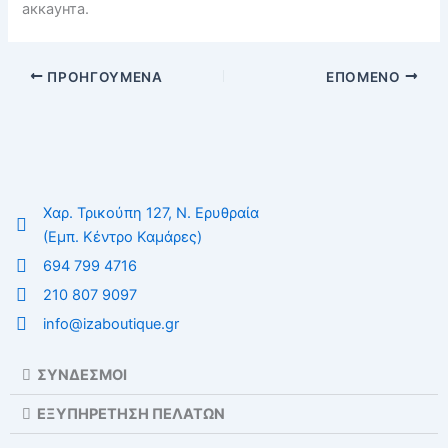
аккаунта.
ΠΡΟΗΓΟΎΜΕΝΑ
ΕΠΌΜΕΝΟ
Χαρ. Τρικούπη 127, Ν. Ερυθραία
(Εμπ. Κέντρο Καμάρες)
694 799 4716
210 807 9097
info@izaboutique.gr
ΣΥΝΔΕΣΜΟΙ
ΕΞΥΠΗΡΕΤΗΣΗ ΠΕΛΑΤΩΝ