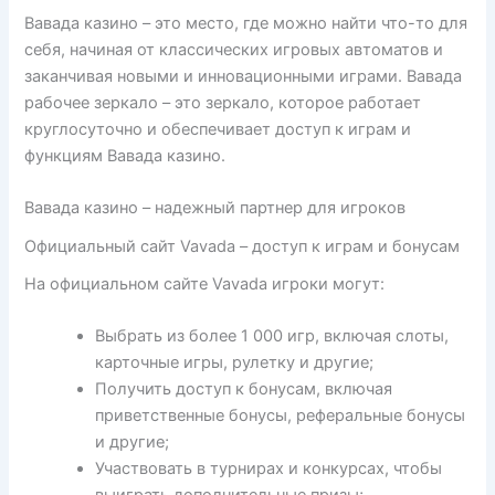
Вавада казино – это место, где можно найти что-то для
себя, начиная от классических игровых автоматов и
заканчивая новыми и инновационными играми. Вавада
рабочее зеркало – это зеркало, которое работает
круглосуточно и обеспечивает доступ к играм и
функциям Вавада казино.
Вавада казино – надежный партнер для игроков
Официальный сайт Vavada – доступ к играм и бонусам
На официальном сайте Vavada игроки могут:
Выбрать из более 1 000 игр, включая слоты,
карточные игры, рулетку и другие;
Получить доступ к бонусам, включая
приветственные бонусы, реферальные бонусы
и другие;
Участвовать в турнирах и конкурсах, чтобы