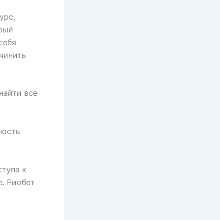
урс,
орый
себя
чинить
найти все
ность
ступа к
е. Риобет