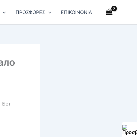
ΠΡΟΣΦΟΡΕΣ
ΕΠΙΚΟΙΝΩΝΙΑ
ало
о Бет