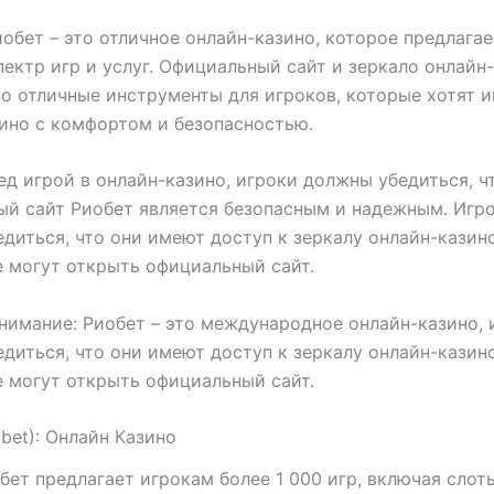
иобет – это отличное онлайн-казино, которое предлага
ектр игр и услуг. Официальный сайт и зеркало онлайн
то отличные инструменты для игроков, которые хотят и
ино с комфортом и безопасностью.
ед игрой в онлайн-казино, игроки должны убедиться, ч
й сайт Риобет является безопасным и надежным. Игр
диться, что они имеют доступ к зеркалу онлайн-казино
е могут открыть официальный сайт.
нимание: Риобет – это международное онлайн-казино, 
диться, что они имеют доступ к зеркалу онлайн-казино
е могут открыть официальный сайт.
obet): Онлайн Казино
бет предлагает игрокам более 1 000 игр, включая слот