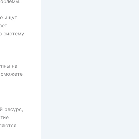
роблемы.
ые ищут
ает
ю систему
упны на
ы сможете
й ресурс,
угие
ляются