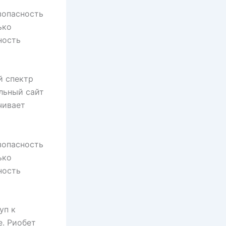
зопасность
ько
ность
й спектр
альный сайт
чивает
зопасность
ько
ность
уп к
е. Риобет