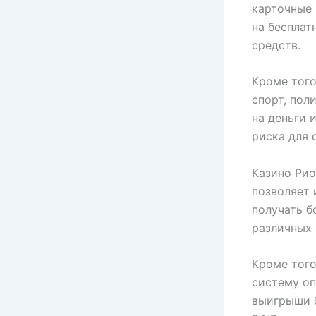
карточные 
на бесплат
средств.
Кроме того
спорт, пол
на деньги 
риска для 
Казино Рио
позволяет 
получать б
различных 
Кроме того
систему оп
выигрыши б