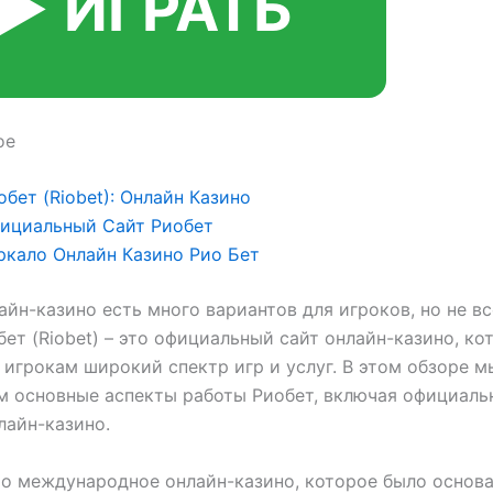
▶️ ИГРАТЬ
ое
обет (Riobet): Онлайн Казино
ициальный Сайт Риобет
ркало Онлайн Казино Рио Бет
айн-казино есть много вариантов для игроков, но не вс
бет (Riobet) – это официальный сайт онлайн-казино, ко
 игрокам широкий спектр игр и услуг. В этом обзоре м
 основные аспекты работы Риобет, включая официаль
лайн-казино.
то международное онлайн-казино, которое было основа