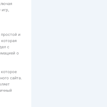
ключая
 игр,
т простой и
, которая
дел с
рмацией о
, которое
ного сайта.
оляет
личный