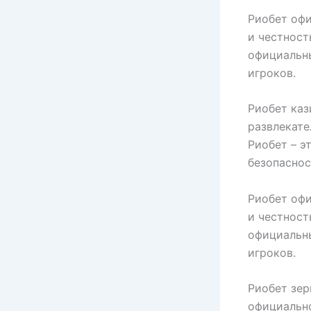
Риобет офи
и честност
официальны
игроков.
Риобет каз
развлекате
Риобет – э
безопаснос
Риобет офи
и честност
официальны
игроков.
Риобет зер
официально