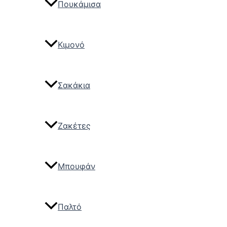
Πουκάμισα
Κιμονό
Σακάκια
Ζακέτες
Μπουφάν
Παλτό