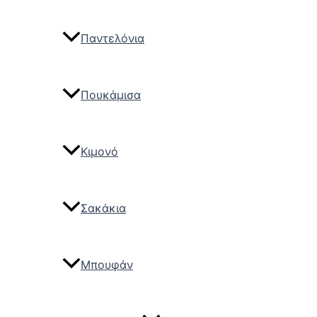
Παντελόνια
Πουκάμισα
Κιμονό
Σακάκια
Μπουφάν