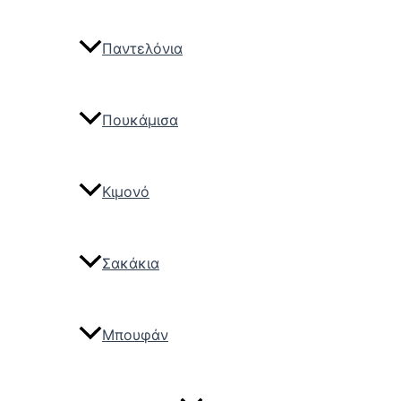
Παντελόνια
Πουκάμισα
Κιμονό
Σακάκια
Μπουφάν