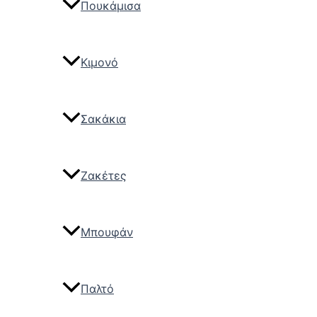
Πουκάμισα
Κιμονό
Σακάκια
Ζακέτες
Μπουφάν
Παλτό