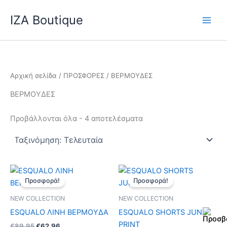
Sorted
Μετάβαση
by
IZA Boutique
latest
στο
περιεχόμενο
Αρχική σελίδα
/
ΠΡΟΣΦΟΡΕΣ
/ ΒΕΡΜΟΥΔΕΣ
ΒΕΡΜΟΥΔΕΣ
Προβάλλονται όλα - 4 αποτελέσματα
Original
Η
Original
Η
Αυτό
Αυ
price
τρέχουσα
price
τρέχουσα
Προσφορά!
Προσφορά!
το
το
was:
τιμή
was:
τιμή
€89,95.
είναι:
προϊόν
€79,95.
είναι:
πρ
NEW COLLECTION
NEW COLLECTION
€62,96.
€55,95.
έχει
έχ
ESQUALO ΛΙΝΗ ΒΕΡΜΟΥΔΑ
ESQUALO SHORTS JUNGLE
πολλαπλές
πο
PRINT
€
89,95
€
62,96