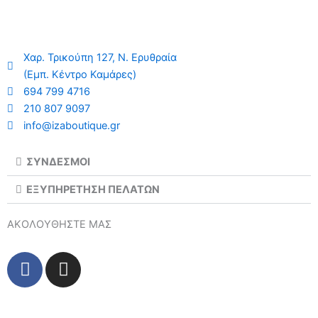
του
το
προϊόντος
πρ
Χαρ. Τρικούπη 127, Ν. Ερυθραία
(Εμπ. Κέντρο Καμάρες)
694 799 4716
210 807 9097
info@izaboutique.gr
ΣΥΝΔΕΣΜΟΙ
ΕΞΥΠΗΡΕΤΗΣΗ ΠΕΛΑΤΩΝ
ΑΚΟΛΟΥΘΗΣΤΕ ΜΑΣ
F
I
a
n
c
s
e
t