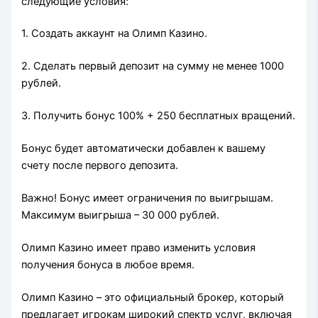
следующие условия:
1. Создать аккаунт на Олимп Казино.
2. Сделать первый депозит на сумму не менее 1000
рублей.
3. Получить бонус 100% + 250 бесплатных вращений.
Бонус будет автоматически добавлен к вашему
счету после первого депозита.
Важно! Бонус имеет ограничения по выигрышам.
Максимум выигрыша – 30 000 рублей.
Олимп Казино имеет право изменить условия
получения бонуса в любое время.
Олимп Казино – это официальный брокер, который
предлагает игрокам широкий спектр услуг, включая