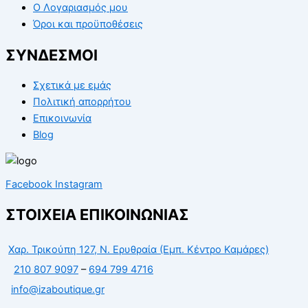
Ο Λογαριασμός μου
Όροι και προϋποθέσεις
ΣΥΝΔΕΣΜΟΙ
Σχετικά με εμάς
Πολιτική απορρήτου
Επικοινωνία
Blog
Facebook
Instagram
ΣΤΟΙΧΕΙΑ ΕΠΙΚΟΙΝΩΝΙΑΣ
Χαρ. Τρικούπη 127, Ν. Ερυθραία (Εμπ. Κέντρο Καμάρες)
210 807 9097
–
694 799 4716
info@izaboutique.gr