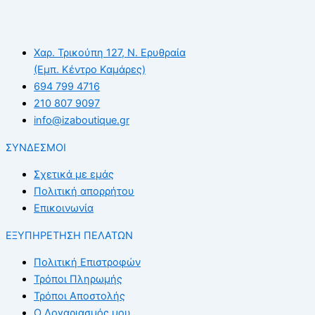
Χαρ. Τρικούπη 127, Ν. Ερυθραία
(Εμπ. Κέντρο Καμάρες)
694 799 4716
210 807 9097
info@izaboutique.gr
ΣΥΝΔΕΣΜΟΙ
Σχετικά με εμάς
Πολιτική απορρήτου
Επικοινωνία
ΕΞΥΠΗΡΕΤΗΣΗ ΠΕΛΑΤΩΝ
Πολιτική Επιστροφών
Τρόποι Πληρωμής
Τρόποι Αποστολής
Ο Λογαριασμός μου