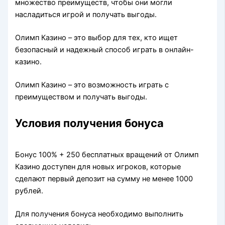
множество преимуществ, чтобы они могли
насладиться игрой и получать выгоды.
Олимп Казино – это выбор для тех, кто ищет
безопасный и надежный способ играть в онлайн-
казино.
Олимп Казино – это возможность играть с
преимуществом и получать выгоды.
Условия получения бонуса
Бонус 100% + 250 бесплатных вращений от Олимп
Казино доступен для новых игроков, которые
сделают первый депозит на сумму не менее 1000
рублей.
Для получения бонуса необходимо выполнить