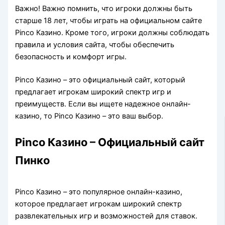
Важно! Важно помнить, что игроки должны быть
старше 18 лет, чтобы играть на официальном сайте
Pinco Казино. Кроме того, игроки должны соблюдать
правила и условия сайта, чтобы обеспечить
безопасность и комфорт игры.
Pinco Казино – это официальный сайт, который
предлагает игрокам широкий спектр игр и
преимуществ. Если вы ищете надежное онлайн-
казино, то Pinco Казино – это ваш выбор.
Pinco Казино – Официальный сайт
Пинко
Pinco Казино – это популярное онлайн-казино,
которое предлагает игрокам широкий спектр
развлекательных игр и возможностей для ставок.