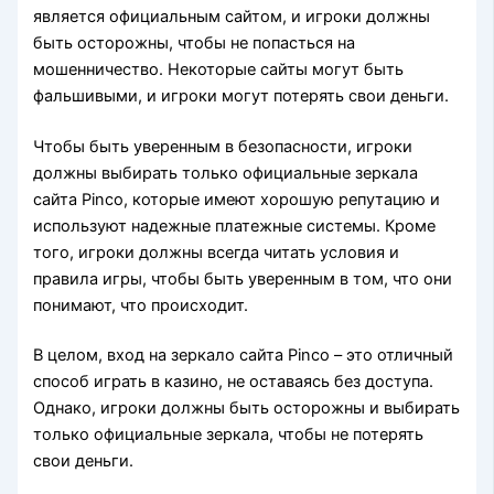
является официальным сайтом, и игроки должны
быть осторожны, чтобы не попасться на
мошенничество. Некоторые сайты могут быть
фальшивыми, и игроки могут потерять свои деньги.
Чтобы быть уверенным в безопасности, игроки
должны выбирать только официальные зеркала
сайта Pinco, которые имеют хорошую репутацию и
используют надежные платежные системы. Кроме
того, игроки должны всегда читать условия и
правила игры, чтобы быть уверенным в том, что они
понимают, что происходит.
В целом, вход на зеркало сайта Pinco – это отличный
способ играть в казино, не оставаясь без доступа.
Однако, игроки должны быть осторожны и выбирать
только официальные зеркала, чтобы не потерять
свои деньги.