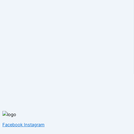
Facebook
Instagram