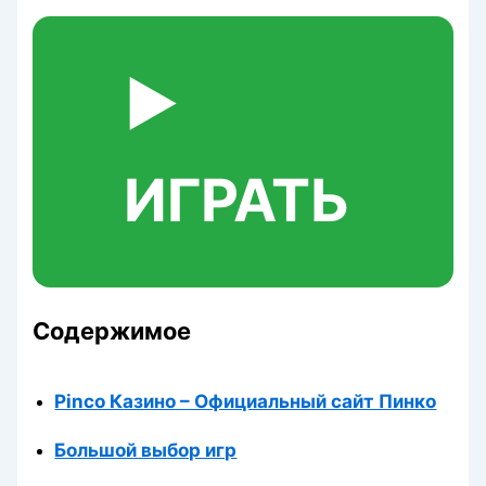
▶️
ИГРАТЬ
Содержимое
Pinco Казино – Официальный сайт Пинко
Большой выбор игр