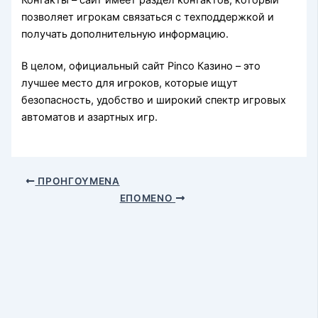
позволяет игрокам связаться с техподдержкой и
получать дополнительную информацию.
В целом, официальный сайт Pinco Казино – это
лучшее место для игроков, которые ищут
безопасность, удобство и широкий спектр игровых
автоматов и азартных игр.
ΠΡΟΗΓΟΎΜΕΝΑ
ΕΠΌΜΕΝΟ