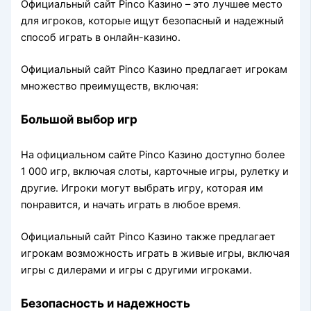
Официальный сайт Pinco Казино – это лучшее место
для игроков, которые ищут безопасный и надежный
способ играть в онлайн-казино.
Официальный сайт Pinco Казино предлагает игрокам
множество преимуществ, включая:
Большой выбор игр
На официальном сайте Pinco Казино доступно более
1 000 игр, включая слоты, карточные игры, рулетку и
другие. Игроки могут выбрать игру, которая им
понравится, и начать играть в любое время.
Официальный сайт Pinco Казино также предлагает
игрокам возможность играть в живые игры, включая
игры с дилерами и игры с другими игроками.
Безопасность и надежность