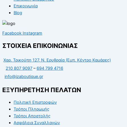
Επικοινωνία
Blog
Facebook
Instagram
ΣΤΟΙΧΕΙΑ ΕΠΙΚΟΙΝΩΝΙΑΣ
Χαρ. Τρικούπη 127, Ν. Ερυθραία (Εμπ. Κέντρο Καμάρες)
210 807 9097
–
694 799 4716
info@izaboutique.gr
ΕΞΥΠΗΡΕΤΗΣΗ ΠΕΛΑΤΩΝ
Πολιτική Επιστροφών
Τρόποι Πληρωμής
Τρόποι Αποστολής
Ασφάλεια Συναλλαγών