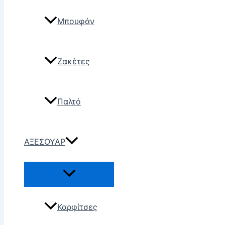
Μπουφάν
Ζακέτες
Παλτό
ΑΞΕΣΟΥΑΡ
Καρφίτσες