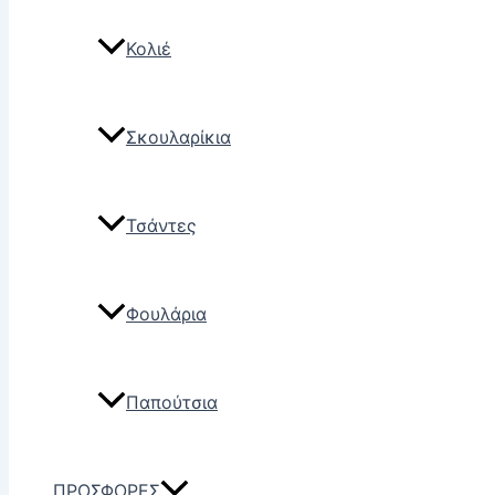
Κολιέ
Σκουλαρίκια
Τσάντες
Φουλάρια
Παπούτσια
ΠΡΟΣΦΟΡΕΣ