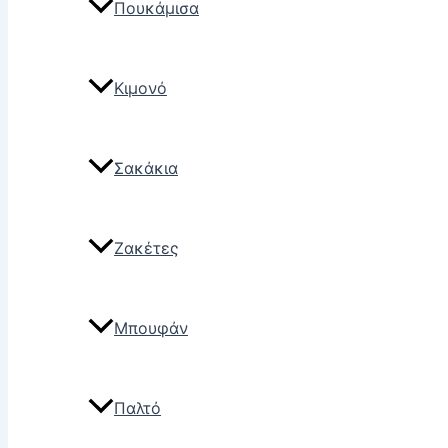
Πουκάμισα
Κιμονό
Σακάκια
Ζακέτες
Μπουφάν
Παλτό