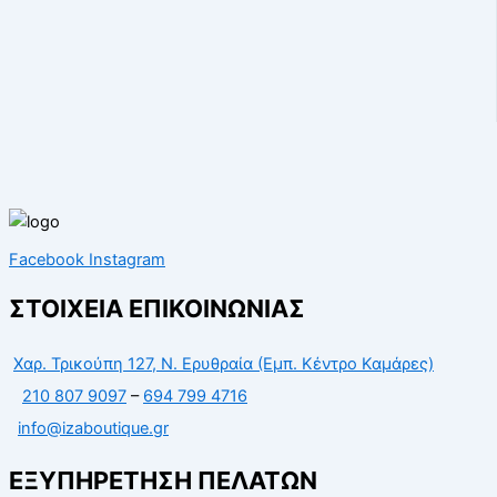
Facebook
Instagram
ΣΤΟΙΧΕΙΑ ΕΠΙΚΟΙΝΩΝΙΑΣ
Χαρ. Τρικούπη 127, Ν. Ερυθραία (Εμπ. Κέντρο Καμάρες)
210 807 9097
–
694 799 4716
info@izaboutique.gr
ΕΞΥΠΗΡΕΤΗΣΗ ΠΕΛΑΤΩΝ