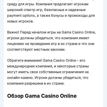
среду для игры. Компания предлагает игрокам
широкий спектр игр, безопасные и надежные
payment options, а также бонусы и промокоды для
новых игроков.
Важно! Перед началом игры на Gama Casino Online,
игроки должны убедиться, что компания имеет
лицензию на проведение игр в их стране и что они
соответствуют местным законам.
Обратите внимание! Gama Casino Online – это
международная компания, и некоторые страны
могут иметь свои собственные ограничения на
онлайн-казино. Игроки должны убедиться, что
компания разрешена в их стране.
Обзор Gama Casino Online