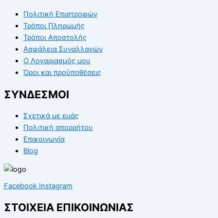
Πολιτική Επιστροφών
Τρόποι Πληρωμής
Τρόποι Αποστολής
Ασφάλεια Συναλλαγών
Ο Λογαριασμός μου
Όροι και προϋποθέσεις
ΣΥΝΔΕΣΜΟΙ
Σχετικά με εμάς
Πολιτική απορρήτου
Επικοινωνία
Blog
Facebook
Instagram
ΣΤΟΙΧΕΙΑ ΕΠΙΚΟΙΝΩΝΙΑΣ