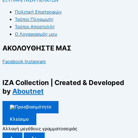
ΕΞΥΠΗΡΕΤΗΣΗ ΠΕΛΑΤΩΝ
Πολιτική Επιστροφών
Τρόποι Πληρωμής
Τρόποι Αποστολής
Ο Λογαριασμός μου
ΑΚΟΛΟΥΘΗΣΤΕ ΜΑΣ
Facebook
Instagram
IZA Collection | Created & Developed
by
Aboutnet
Κλείσιμο
Αλλαγή μεγέθους γραμματοσειράς