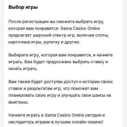
Выбор игры
После регистрации вы сможете выбрать игру,
которая вам понравится. Gama Casino Online
предлагает широкий спектр игр, включая слоты,
карточные игры, рулетку и другие.
Выберите игру, которая вам понравится, и начните
играть. Вам будет предложено выбрать ставку и
начать играть.
Вам также будет доступен доступ к истории своих
ставок и результатам игр, что поможет вам
планировать свою игру и улучшать свои шансы на
выигрыш.
Начните играть в Gama Casino Online сегодня и
насладитесь играми в лучшем онлайн-казино!