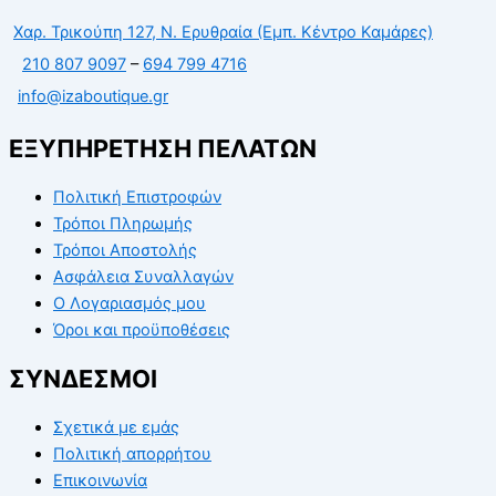
Χαρ. Τρικούπη 127, Ν. Ερυθραία (Εμπ. Κέντρο Καμάρες)
210 807 9097
–
694 799 4716
info@izaboutique.gr
ΕΞΥΠΗΡΕΤΗΣΗ ΠΕΛΑΤΩΝ
Πολιτική Επιστροφών
Τρόποι Πληρωμής
Τρόποι Αποστολής
Ασφάλεια Συναλλαγών
Ο Λογαριασμός μου
Όροι και προϋποθέσεις
ΣΥΝΔΕΣΜΟΙ
Σχετικά με εμάς
Πολιτική απορρήτου
Επικοινωνία