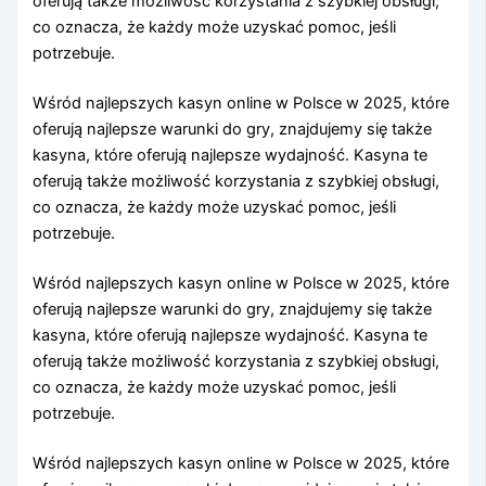
oferują także możliwość korzystania z szybkiej obsługi,
co oznacza, że każdy może uzyskać pomoc, jeśli
potrzebuje.
Wśród najlepszych kasyn online w Polsce w 2025, które
oferują najlepsze warunki do gry, znajdujemy się także
kasyna, które oferują najlepsze wydajność. Kasyna te
oferują także możliwość korzystania z szybkiej obsługi,
co oznacza, że każdy może uzyskać pomoc, jeśli
potrzebuje.
Wśród najlepszych kasyn online w Polsce w 2025, które
oferują najlepsze warunki do gry, znajdujemy się także
kasyna, które oferują najlepsze wydajność. Kasyna te
oferują także możliwość korzystania z szybkiej obsługi,
co oznacza, że każdy może uzyskać pomoc, jeśli
potrzebuje.
Wśród najlepszych kasyn online w Polsce w 2025, które