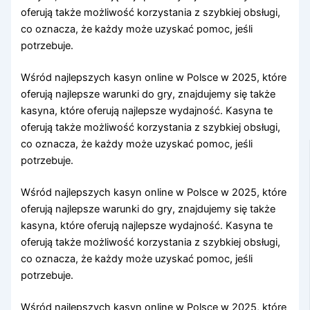
oferują także możliwość korzystania z szybkiej obsługi,
co oznacza, że każdy może uzyskać pomoc, jeśli
potrzebuje.
Wśród najlepszych kasyn online w Polsce w 2025, które
oferują najlepsze warunki do gry, znajdujemy się także
kasyna, które oferują najlepsze wydajność. Kasyna te
oferują także możliwość korzystania z szybkiej obsługi,
co oznacza, że każdy może uzyskać pomoc, jeśli
potrzebuje.
Wśród najlepszych kasyn online w Polsce w 2025, które
oferują najlepsze warunki do gry, znajdujemy się także
kasyna, które oferują najlepsze wydajność. Kasyna te
oferują także możliwość korzystania z szybkiej obsługi,
co oznacza, że każdy może uzyskać pomoc, jeśli
potrzebuje.
Wśród najlepszych kasyn online w Polsce w 2025, które