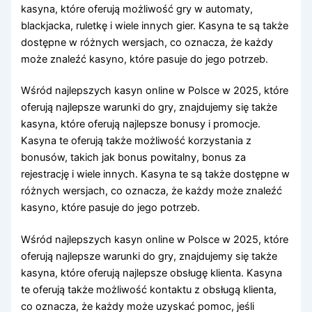
kasyna, które oferują możliwość gry w automaty,
blackjacka, ruletkę i wiele innych gier. Kasyna te są także
dostępne w różnych wersjach, co oznacza, że każdy
może znaleźć kasyno, które pasuje do jego potrzeb.
Wśród najlepszych kasyn online w Polsce w 2025, które
oferują najlepsze warunki do gry, znajdujemy się także
kasyna, które oferują najlepsze bonusy i promocje.
Kasyna te oferują także możliwość korzystania z
bonusów, takich jak bonus powitalny, bonus za
rejestrację i wiele innych. Kasyna te są także dostępne w
różnych wersjach, co oznacza, że każdy może znaleźć
kasyno, które pasuje do jego potrzeb.
Wśród najlepszych kasyn online w Polsce w 2025, które
oferują najlepsze warunki do gry, znajdujemy się także
kasyna, które oferują najlepsze obsługę klienta. Kasyna
te oferują także możliwość kontaktu z obsługą klienta,
co oznacza, że każdy może uzyskać pomoc, jeśli