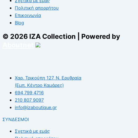
Σχετικά με εμάς
Πολιτική απορρήτου
Επικοινωνία
Blog
© 2026 IZA Collection | Powered by
Aboutnet
Χαρ. Τρικούπη 127, Ν. Ερυθραία
(Εμπ. Κέντρο Καμάρες)
694 799 4716
210 807 9097
info@izaboutique.gr
ΣΥΝΔΕΣΜΟΙ
Σχετικά με εμάς