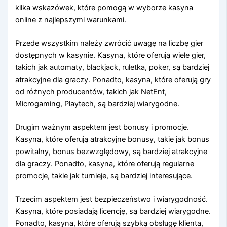
kilka wskazówek, które pomogą w wyborze kasyna
online z najlepszymi warunkami.
Przede wszystkim należy zwrócić uwagę na liczbę gier
dostępnych w kasynie. Kasyna, które oferują wiele gier,
takich jak automaty, blackjack, ruletka, poker, są bardziej
atrakcyjne dla graczy. Ponadto, kasyna, które oferują gry
od różnych producentów, takich jak NetEnt,
Microgaming, Playtech, są bardziej wiarygodne.
Drugim ważnym aspektem jest bonusy i promocje.
Kasyna, które oferują atrakcyjne bonusy, takie jak bonus
powitalny, bonus bezwzględowy, są bardziej atrakcyjne
dla graczy. Ponadto, kasyna, które oferują regularne
promocje, takie jak turnieje, są bardziej interesujące.
Trzecim aspektem jest bezpieczeństwo i wiarygodność.
Kasyna, które posiadają licencję, są bardziej wiarygodne.
Ponadto, kasyna, które oferują szybką obsługę klienta,