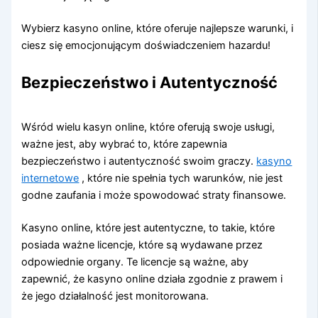
Wybierz kasyno online, które oferuje najlepsze warunki, i
ciesz się emocjonującym doświadczeniem hazardu!
Bezpieczeństwo i Autentyczność
Wśród wielu kasyn online, które oferują swoje usługi,
ważne jest, aby wybrać to, które zapewnia
bezpieczeństwo i autentyczność swoim graczy.
kasyno
internetowe
, które nie spełnia tych warunków, nie jest
godne zaufania i może spowodować straty finansowe.
Kasyno online, które jest autentyczne, to takie, które
posiada ważne licencje, które są wydawane przez
odpowiednie organy. Te licencje są ważne, aby
zapewnić, że kasyno online działa zgodnie z prawem i
że jego działalność jest monitorowana.