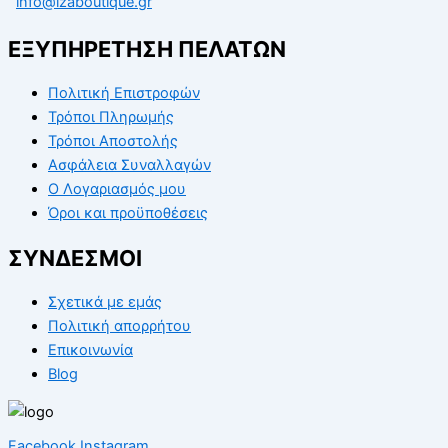
info@izaboutique.gr
ΕΞΥΠΗΡΕΤΗΣΗ ΠΕΛΑΤΩΝ
Πολιτική Επιστροφών
Τρόποι Πληρωμής
Τρόποι Αποστολής
Ασφάλεια Συναλλαγών
Ο Λογαριασμός μου
Όροι και προϋποθέσεις
ΣΥΝΔΕΣΜΟΙ
Σχετικά με εμάς
Πολιτική απορρήτου
Επικοινωνία
Blog
Facebook
Instagram