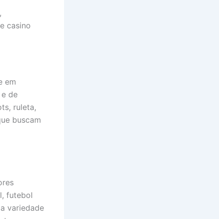
,
e casino
ne em
 e de
s, ruleta,
 que buscam
ores
, futebol
ma variedade