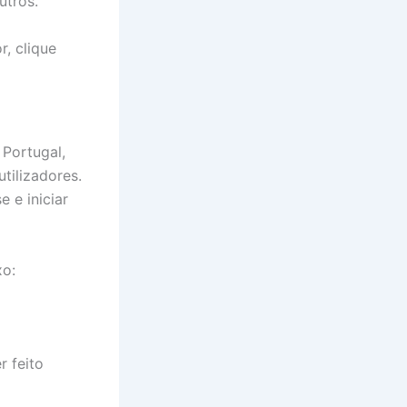
utros.
, clique
 Portugal,
tilizadores.
e e iniciar
xo:
r feito