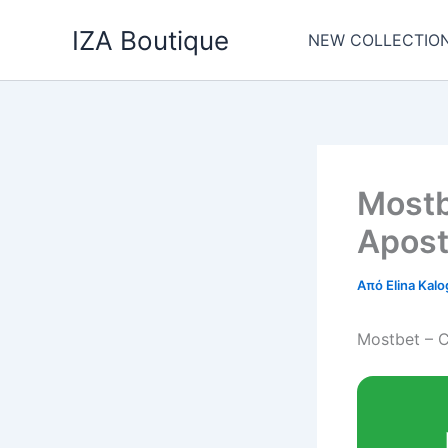
Μετάβαση
IZA Boutique
στο
NEW COLLECTIO
περιεχόμενο
Mostb
Apost
Από
Elina Kal
Mostbet – C