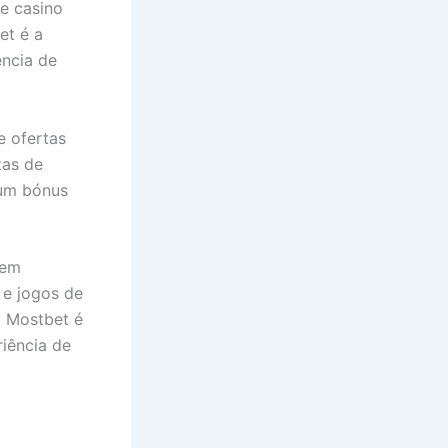
e casino
et é a
ncia de
 ofertas
tas de
 um bónus
 em
 e jogos de
a Mostbet é
iência de