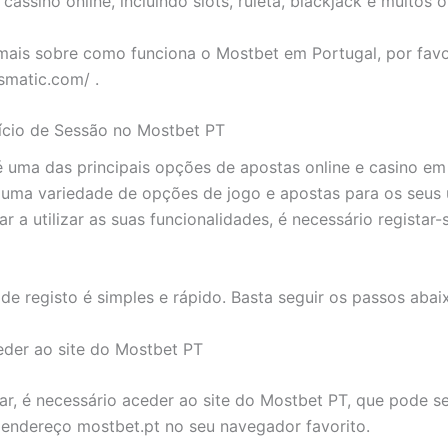
cassino online, incluindo slots, ruleta, blackjack e muitos o
mais sobre como funciona o Mostbet em Portugal, por favor
ismatic.com/ .
nício de Sessão no Mostbet PT
 uma das principais opções de apostas online e casino em
uma variedade de opções de jogo e apostas para os seus u
 a utilizar as suas funcionalidades, é necessário registar-s
de registo é simples e rápido. Basta seguir os passos abai
eder ao site do Mostbet PT
r, é necessário aceder ao site do Mostbet PT, que pode se
 endereço mostbet.pt no seu navegador favorito.