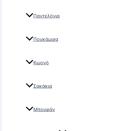
Παντελόνια
Πουκάμισα
Κιμονό
Σακάκια
Μπουφάν