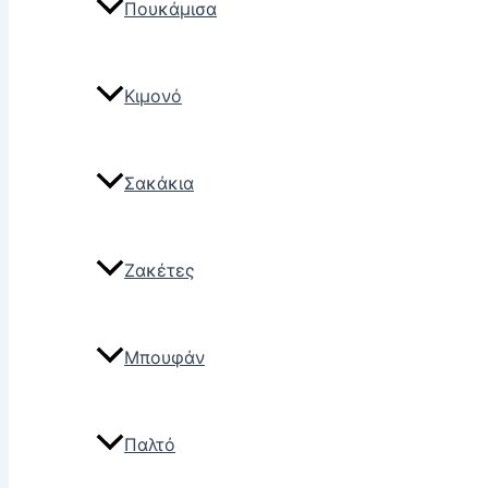
Πουκάμισα
Κιμονό
Σακάκια
Ζακέτες
Μπουφάν
Παλτό