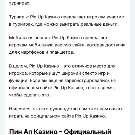
турнирах.
Турниры: Pin Up Казино предлагает игрокам участие
в турнирах, где можно выиграть реальные деньги.
Мобильная версия: Pin Up Казино предлагает
игрокам мобильную версию сайта, которая доступна
для смартфонов и планшетов.
В целом, Pin Up Казино – это отличное место для
игроков, которые ищут широкий спектр игр и
функций. Если вы еще не зарегистрировались на
официальном сайте Pin Up Казино, то это время,
чтобы сделать это.
Надеемся, что это руководство поможет вам начать
играть на официальном сайте Pin Up Казино.
Пин Ап Казино – Официальный