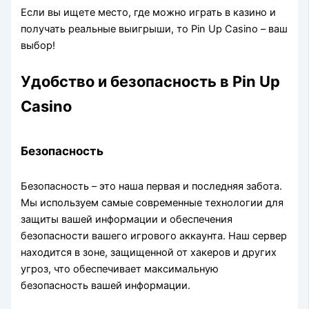
Если вы ищете место, где можно играть в казино и
получать реальные выигрыши, то Pin Up Casino – ваш
выбор!
Удобство и безопасность в Pin Up
Casino
Безопасность
Безопасность – это наша первая и последняя забота.
Мы используем самые современные технологии для
защиты вашей информации и обеспечения
безопасности вашего игрового аккаунта. Наш сервер
находится в зоне, защищенной от хакеров и других
угроз, что обеспечивает максимальную
безопасность вашей информации.