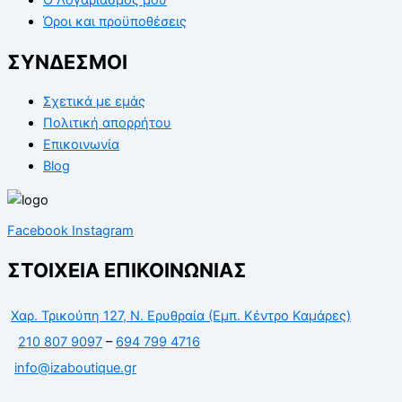
Ο Λογαριασμός μου
Όροι και προϋποθέσεις
ΣΥΝΔΕΣΜΟΙ
Σχετικά με εμάς
Πολιτική απορρήτου
Επικοινωνία
Blog
Facebook
Instagram
ΣΤΟΙΧΕΙΑ ΕΠΙΚΟΙΝΩΝΙΑΣ
Χαρ. Τρικούπη 127, Ν. Ερυθραία (Εμπ. Κέντρο Καμάρες)
210 807 9097
–
694 799 4716
info@izaboutique.gr