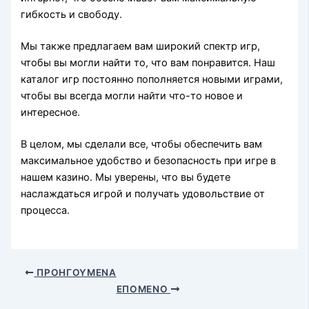
гибкость и свободу.
Мы также предлагаем вам широкий спектр игр,
чтобы вы могли найти то, что вам понравится. Наш
каталог игр постоянно пополняется новыми играми,
чтобы вы всегда могли найти что-то новое и
интересное.
В целом, мы сделали все, чтобы обеспечить вам
максимальное удобство и безопасность при игре в
нашем казино. Мы уверены, что вы будете
наслаждаться игрой и получать удовольствие от
процесса.
ΠΡΟΗΓΟΎΜΕΝΑ
ΕΠΌΜΕΝΟ