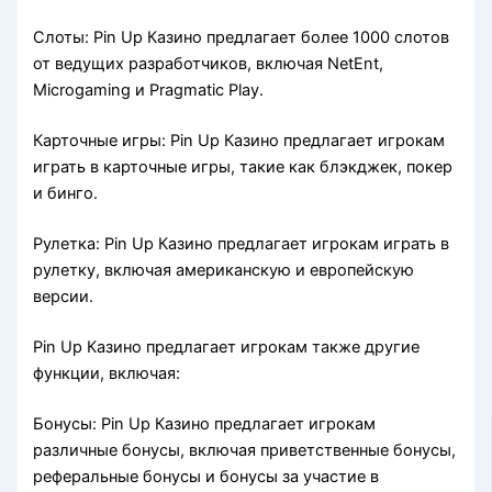
Слоты: Pin Up Казино предлагает более 1000 слотов
от ведущих разработчиков, включая NetEnt,
Microgaming и Pragmatic Play.
Карточные игры: Pin Up Казино предлагает игрокам
играть в карточные игры, такие как блэкджек, покер
и бинго.
Рулетка: Pin Up Казино предлагает игрокам играть в
рулетку, включая американскую и европейскую
версии.
Pin Up Казино предлагает игрокам также другие
функции, включая:
Бонусы: Pin Up Казино предлагает игрокам
различные бонусы, включая приветственные бонусы,
реферальные бонусы и бонусы за участие в