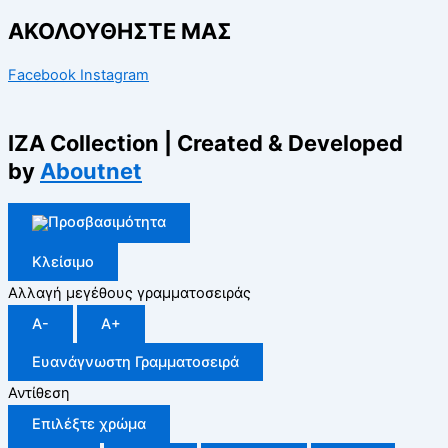
ΑΚΟΛΟΥΘΗΣΤΕ ΜΑΣ
Facebook
Instagram
IZA Collection | Created & Developed
by
Aboutnet
Κλείσιμο
Αλλαγή μεγέθους γραμματοσειράς
A-
A+
Ευανάγνωστη Γραμματοσειρά
Αντίθεση
Επιλέξτε χρώμα