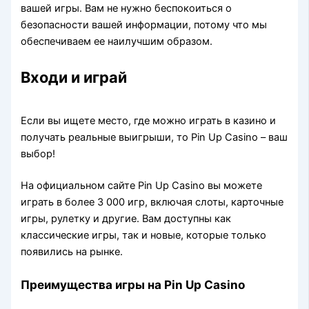
вашей игры. Вам не нужно беспокоиться о
безопасности вашей информации, потому что мы
обеспечиваем ее наилучшим образом.
Входи и играй
Если вы ищете место, где можно играть в казино и
получать реальные выигрыши, то Pin Up Casino – ваш
выбор!
На официальном сайте Pin Up Casino вы можете
играть в более 3 000 игр, включая слоты, карточные
игры, рулетку и другие. Вам доступны как
классические игры, так и новые, которые только
появились на рынке.
Преимущества игры на Pin Up Casino