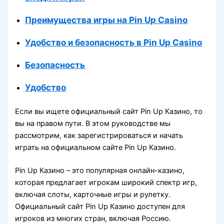
Преимущества игры на Pin Up Casino
Удобство и безопасность в Pin Up Casino
Безопасность
Удобство
Если вы ищете официальный сайт Pin Up Казино, то
вы на правом пути. В этом руководстве мы
рассмотрим, как зарегистрироваться и начать
играть на официальном сайте Pin Up Казино.
Pin Up Казино – это популярная онлайн-казино,
которая предлагает игрокам широкий спектр игр,
включая слоты, карточные игры и рулетку.
Официальный сайт Pin Up Казино доступен для
игроков из многих стран, включая Россию.