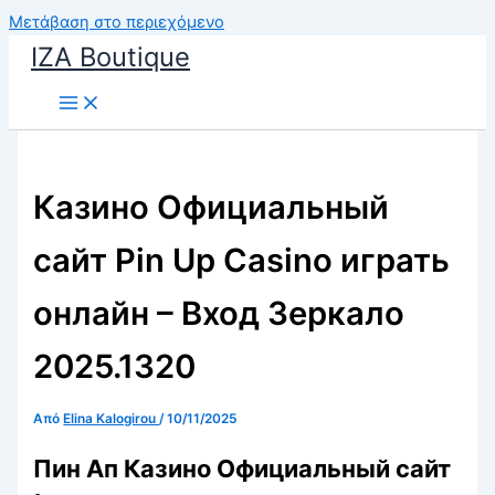
Μετάβαση στο περιεχόμενο
IZA Boutique
Казино Официальный
сайт Pin Up Casino играть
онлайн – Вход Зеркало
2025.1320
Από
Elina Kalogirou
/
10/11/2025
Пин Ап Казино Официальный сайт