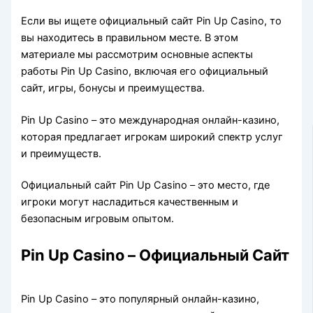
Если вы ищете официальный сайт Pin Up Casino, то
вы находитесь в правильном месте. В этом
материале мы рассмотрим основные аспекты
работы Pin Up Casino, включая его официальный
сайт, игры, бонусы и преимущества.
Pin Up Casino – это международная онлайн-казино,
которая предлагает игрокам широкий спектр услуг
и преимуществ.
Официальный сайт Pin Up Casino – это место, где
игроки могут насладиться качественным и
безопасным игровым опытом.
Pin Up Casino – Официальный Сайт
Pin Up Casino – это популярный онлайн-казино,