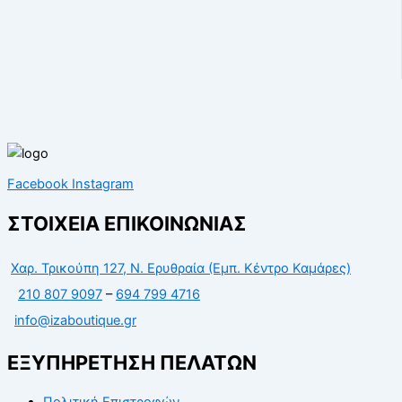
Facebook
Instagram
ΣΤΟΙΧΕΙΑ ΕΠΙΚΟΙΝΩΝΙΑΣ
Χαρ. Τρικούπη 127, Ν. Ερυθραία (Εμπ. Κέντρο Καμάρες)
210 807 9097
–
694 799 4716
info@izaboutique.gr
ΕΞΥΠΗΡΕΤΗΣΗ ΠΕΛΑΤΩΝ