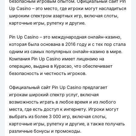
безопасным игровым опытом. Официальный сайт Pin
Up Casino – это место, где игроки могут насладиться
широким спектром азартных игр, включая слоты,
карточные игры, рулетку и другие.
Pin Up Casino – это международная онлайн-казино,
которая была основана в 2016 году и с тех пор стала
одним из самых популярных онлайн-казино в мире.
Компания Pin Up Casino имеет лицензию на
операцию, выдана в Курасао, что обеспечивает
безопасность и честность игроков.
Официальный сайт Pin Up Casino предлагает
игрокам широкий спектр услуг, включая
возможность играть в любое время и из любого
места, где есть доступ к интернету. Игроки могут
выбрать из более 3 000 игр, включая слоты,
карточные игры, рулетку и другие, а также получать
различные бонусы и промокоды.