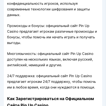
конфиденциальность игроков, используя
современные технологии шифрования и защиты
данных.
Промокоды и бонусы: официальный сайт Pin Up
Casino предлагает игрокам различные промокоды и
бонусы, чтобы помочь им начать играть и получать
выгоды.
Многоязычность: официальный сайт Pin Up Casino
доступен на нескольких языках, включая русский,
английский, немецкий и другие.
24/7 поддержка: официальный сайт Pin Up Casino
предлагает игрокам 24/7 поддержку, чтобы помочь
им в любое время, когда они нуждаются в помощи.
Как Зарегистрироваться на Официальном
Сайте Pin Up Casino