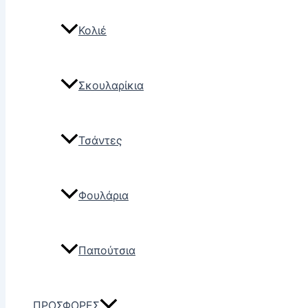
Κολιέ
Σκουλαρίκια
Τσάντες
Φουλάρια
Παπούτσια
ΠΡΟΣΦΟΡΕΣ