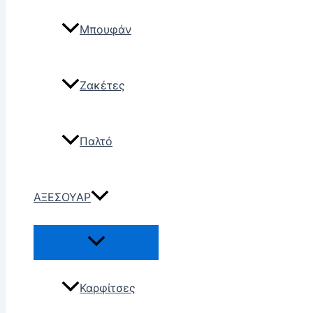
Μπουφάν
Ζακέτες
Παλτό
ΑΞΕΣΟΥΑΡ
Καρφίτσες