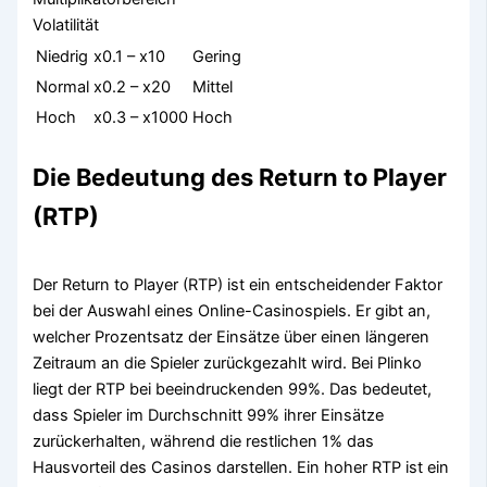
Volatilität
Niedrig
x0.1 – x10
Gering
Normal
x0.2 – x20
Mittel
Hoch
x0.3 – x1000
Hoch
Die Bedeutung des Return to Player
(RTP)
Der Return to Player (RTP) ist ein entscheidender Faktor
bei der Auswahl eines Online-Casinospiels. Er gibt an,
welcher Prozentsatz der Einsätze über einen längeren
Zeitraum an die Spieler zurückgezahlt wird. Bei Plinko
liegt der RTP bei beeindruckenden 99%. Das bedeutet,
dass Spieler im Durchschnitt 99% ihrer Einsätze
zurückerhalten, während die restlichen 1% das
Hausvorteil des Casinos darstellen. Ein hoher RTP ist ein