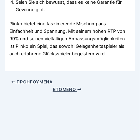
Seien Sie sich bewusst, dass es keine Garantie für
Gewinne gibt.
Plinko bietet eine faszinierende Mischung aus
Einfachheit und Spannung. Mit seinem hohen RTP von
99% und seinen vielfältigen Anpassungsmöglichkeiten
ist Plinko ein Spiel, das sowohl Gelegenheitsspieler als
auch erfahrene Glücksspieler begeistern wird.
ΠΡΟΗΓΟΎΜΕΝΑ
ΕΠΌΜΕΝΟ