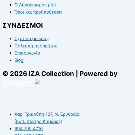
Ο Λογαριασμός μου
Όροι και προϋποθέσεις
ΣΥΝΔΕΣΜΟΙ
Σχετικά με εμάς
Πολιτική απορρήτου
Επικοινωνία
Blog
© 2026 IZA Collection | Powered by
Aboutnet
Χαρ. Τρικούπη 127, Ν. Ερυθραία
(Εμπ. Κέντρο Καμάρες)
694 799 4716