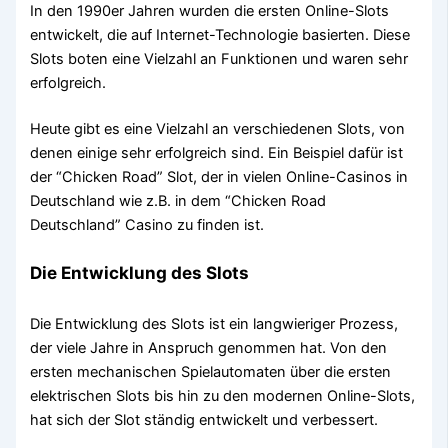
In den 1990er Jahren wurden die ersten Online-Slots
entwickelt, die auf Internet-Technologie basierten. Diese
Slots boten eine Vielzahl an Funktionen und waren sehr
erfolgreich.
Heute gibt es eine Vielzahl an verschiedenen Slots, von
denen einige sehr erfolgreich sind. Ein Beispiel dafür ist
der “Chicken Road” Slot, der in vielen Online-Casinos in
Deutschland wie z.B. in dem “Chicken Road
Deutschland” Casino zu finden ist.
Die Entwicklung des Slots
Die Entwicklung des Slots ist ein langwieriger Prozess,
der viele Jahre in Anspruch genommen hat. Von den
ersten mechanischen Spielautomaten über die ersten
elektrischen Slots bis hin zu den modernen Online-Slots,
hat sich der Slot ständig entwickelt und verbessert.