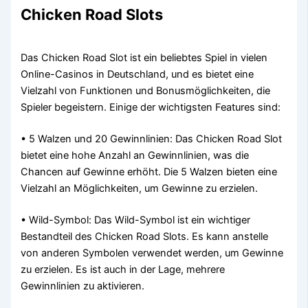
Chicken Road Slots
Das Chicken Road Slot ist ein beliebtes Spiel in vielen
Online-Casinos in Deutschland, und es bietet eine
Vielzahl von Funktionen und Bonusmöglichkeiten, die
Spieler begeistern. Einige der wichtigsten Features sind:
• 5 Walzen und 20 Gewinnlinien: Das Chicken Road Slot
bietet eine hohe Anzahl an Gewinnlinien, was die
Chancen auf Gewinne erhöht. Die 5 Walzen bieten eine
Vielzahl an Möglichkeiten, um Gewinne zu erzielen.
• Wild-Symbol: Das Wild-Symbol ist ein wichtiger
Bestandteil des Chicken Road Slots. Es kann anstelle
von anderen Symbolen verwendet werden, um Gewinne
zu erzielen. Es ist auch in der Lage, mehrere
Gewinnlinien zu aktivieren.