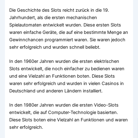
Die Geschichte des Slots reicht zurück in die 19.
Jahrhundert, als die ersten mechanischen
Spielautomaten entwickelt wurden. Diese ersten Slots
waren einfache Geräte, die auf eine bestimmte Menge an
Gewinnchancen programmiert waren. Sie waren jedoch
sehr erfolgreich und wurden schnell beliebt.
In den 1960er Jahren wurden die ersten elektrischen
Slots entwickelt, die noch einfacher zu bedienen waren
und eine Vielzahl an Funktionen boten. Diese Slots
waren sehr erfolgreich und wurden in vielen Casinos in
Deutschland und anderen Ländern installiert.
In den 1980er Jahren wurden die ersten Video-Slots
entwickelt, die auf Computer-Technologie basierten.
Diese Slots boten eine Vielzahl an Funktionen und waren
sehr erfolgreich.