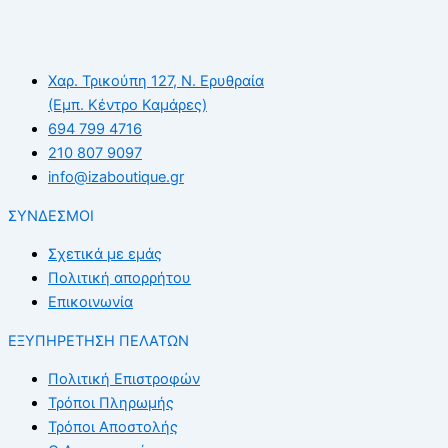
Χαρ. Τρικούπη 127, Ν. Ερυθραία
(Εμπ. Κέντρο Καμάρες)
694 799 4716
210 807 9097
info@izaboutique.gr
ΣΥΝΔΕΣΜΟΙ
Σχετικά με εμάς
Πολιτική απορρήτου
Επικοινωνία
ΕΞΥΠΗΡΕΤΗΣΗ ΠΕΛΑΤΩΝ
Πολιτική Επιστροφών
Τρόποι Πληρωμής
Τρόποι Αποστολής