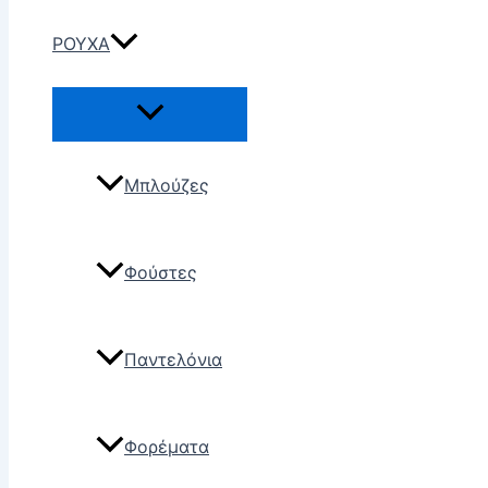
ΡΟΥΧΑ
Μπλούζες
Φούστες
Παντελόνια
Φορέματα