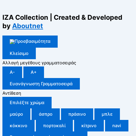
IZA Collection | Created & Developed
by
Aboutnet
Κλείσιμο
Αλλαγή μεγέθους γραμματοσειράς
A-
A+
Ευανάγνωστη Γραμματοσειρά
Αντίθεση
Επιλέξτε χρώμα
μαύρο
άσπρο
πράσινο
μπλε
κόκκινο
πορτοκαλί
κίτρινο
navi