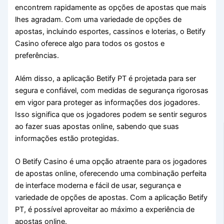
encontrem rapidamente as opções de apostas que mais
lhes agradam. Com uma variedade de opções de
apostas, incluindo esportes, cassinos e loterias, o Betify
Casino oferece algo para todos os gostos e
preferências.
Além disso, a aplicação Betify PT é projetada para ser
segura e confiável, com medidas de segurança rigorosas
em vigor para proteger as informações dos jogadores.
Isso significa que os jogadores podem se sentir seguros
ao fazer suas apostas online, sabendo que suas
informações estão protegidas.
O Betify Casino é uma opção atraente para os jogadores
de apostas online, oferecendo uma combinação perfeita
de interface moderna e fácil de usar, segurança e
variedade de opções de apostas. Com a aplicação Betify
PT, é possível aproveitar ao máximo a experiência de
apostas online.