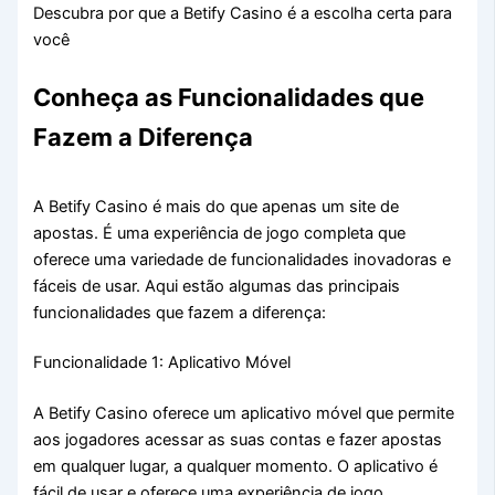
Descubra por que a Betify Casino é a escolha certa para
você
Conheça as Funcionalidades que
Fazem a Diferença
A Betify Casino é mais do que apenas um site de
apostas. É uma experiência de jogo completa que
oferece uma variedade de funcionalidades inovadoras e
fáceis de usar. Aqui estão algumas das principais
funcionalidades que fazem a diferença:
Funcionalidade 1: Aplicativo Móvel
A Betify Casino oferece um aplicativo móvel que permite
aos jogadores acessar as suas contas e fazer apostas
em qualquer lugar, a qualquer momento. O aplicativo é
fácil de usar e oferece uma experiência de jogo