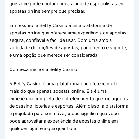
que você pode contar com a ajuda de especialistas em
apostas online sempre que precisar.
Em resumo, a Betify Casino é uma plataforma de
apostas online que oferece uma experiência de apostas
segura, confiável e fácil de usar. Com uma ampla
variedade de opções de apostas, pagamento e suporte,
é uma opção que merece ser considerada.
Conheça melhor a Betify Casino
A Betify Casino é uma plataforma que oferece muito
mais do que apenas apostas online. Ela é uma
experiência completa de entretenimento que inclui jogos
de cassino, loterias e esportes. Além disso, a plataforma
é projetada para ser móvel, o que significa que você
pode aproveitar a experiência de apostas online em
qualquer lugar e a qualquer hora.