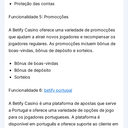
Proteção das contas
Funcionalidade 5: Promocções
A Betify Casino oferece uma variedade de promocções
que ajudam a atrair novos jogadores e recompensar os
jogadores regulares. As promocções incluem bônus de
boas-vindas, bônus de depósito e sorteios.
Bônus de boas-vindas
Bônus de depósito
Sorteios
Funcionalidade 6:
betify portugal
A Betify Casino é uma plataforma de apostas que serve
a Portugal e oferece uma variedade de opções de jogo
para os jogadores portugueses. A plataforma é
disponível em português e oferece suporte ao cliente em