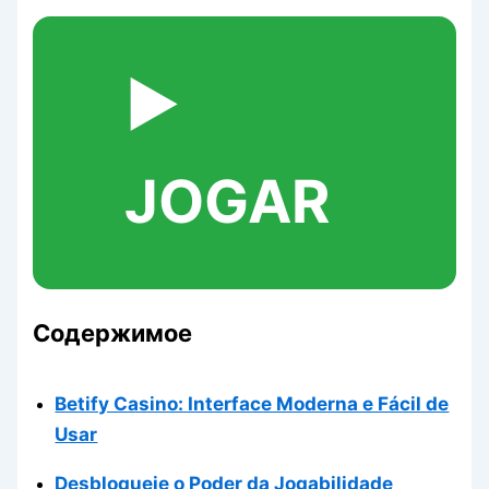
▶️
JOGAR
Содержимое
Betify Casino: Interface Moderna e Fácil de
Usar
Desbloqueie o Poder da Jogabilidade