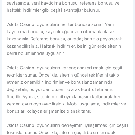
sayfasında, yeni kaydolma bonusu, referans bonusu ve
haftalık indirimler gibi çeşitli avantajlar bulunur.
7slots Casino, oyunculara her tür bonusu sunar. Yeni
kaydolma bonusu, kaydolduğunuzda otomatik olarak
kazandırılır. Referans bonusu, arkadaşlarınızla paylaşarak
kazanabilirsiniz. Haftalık indirimler, belirli günlerde sitenin
belirli bölümlerinde uygulanır.
7slots Casino, oyuncuların kazançlarını artırmak için çeşitli
teknikler sunar. Öncelikle, sitenin güncel tekliflerini takip
etmeniz önemlidir. İndirimler ve bonuslar zamanında
değişebilir, bu yüzden düzenli olarak kontrol etmeniz
önerilir. Ayrıca, sitenin mobil uygulamasını kullanarak her
yerden oyun oynayabilirsiniz. Mobil uygulama, indirimler ve
bonusları kolayca erişmenize olanak tanır.
7slots Casino, oyuncuların deneyimini iyileştirmek için çeşitli
teknikler sunar. Öncelikle, sitenin çeşitli bölümlerindeki