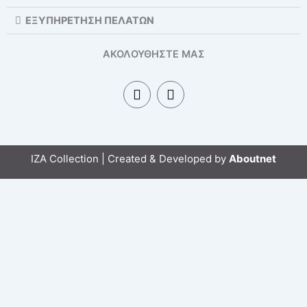
ΕΞΥΠΗΡΕΤΗΣΗ ΠΕΛΑΤΩΝ
ΑΚΟΛΟΥΘΗΣΤΕ ΜΑΣ
F
I
a
n
c
s
e
t
b
a
o
g
IZA Collection | Created & Developed by
Aboutnet
o
r
k
a
m