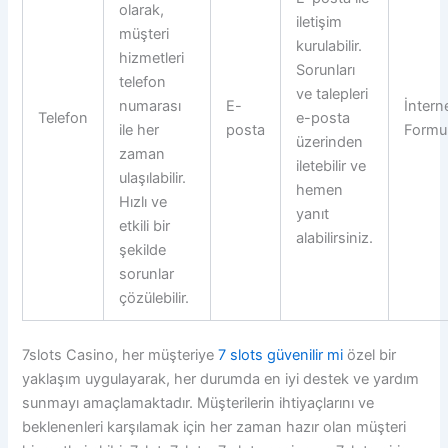
olarak,
iletişim
müşteri
kurulabilir.
hizmetleri
Sorunları
telefon
ve talepleri
numarası
E-
İntern
Telefon
e-posta
ile her
posta
Formu
üzerinden
zaman
iletebilir ve
ulaşılabilir.
hemen
Hızlı ve
yanıt
etkili bir
alabilirsiniz.
şekilde
sorunlar
çözülebilir.
7slots Casino, her müşteriye
7 slots güvenilir mi
özel bir
yaklaşım uygulayarak, her durumda en iyi destek ve yardım
sunmayı amaçlamaktadır. Müşterilerin ihtiyaçlarını ve
beklenenleri karşılamak için her zaman hazır olan müşteri