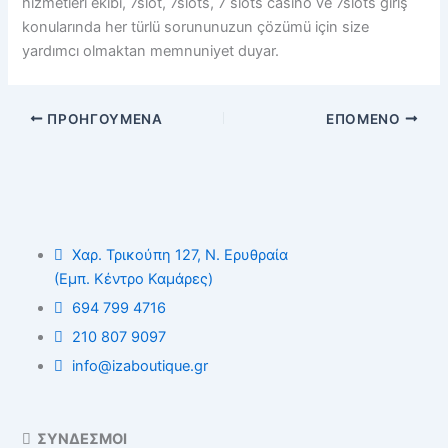
hizmetleri ekibi, 7slot, 7slots, 7 slots casino ve 7slots giriş
konularında her türlü sorununuzun çözümü için size
yardımcı olmaktan memnuniyet duyar.
ΠΡΟΗΓΟΎΜΕΝΑ
ΕΠΌΜΕΝΟ
Χαρ. Τρικούπη 127, Ν. Ερυθραία
(Εμπ. Κέντρο Καμάρες)
694 799 4716
210 807 9097
info@izaboutique.gr
ΣΥΝΔΕΣΜΟΙ