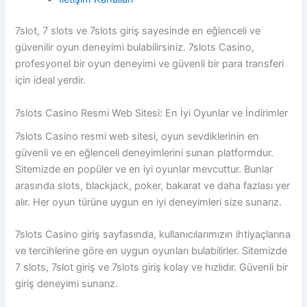
7slot, 7 slots ve 7slots giriş sayesinde en eğlenceli ve
güvenilir oyun deneyimi bulabilirsiniz. 7slots Casino,
profesyonel bir oyun deneyimi ve güvenli bir para transferi
için ideal yerdir.
7slots Casino Resmi Web Sitesi: En İyi Oyunlar ve İndirimler
7slots Casino resmi web sitesi, oyun sevdiklerinin en
güvenli ve en eğlenceli deneyimlerini sunan platformdur.
Sitemizde en popüler ve en iyi oyunlar mevcuttur. Bunlar
arasında slots, blackjack, poker, bakarat ve daha fazlası yer
alır. Her oyun türüne uygun en iyi deneyimleri size sunarız.
7slots Casino giriş sayfasında, kullanıcılarımızın ihtiyaçlarına
ve tercihlerine göre en uygun oyunları bulabilirler. Sitemizde
7 slots, 7slot giriş ve 7slots giriş kolay ve hızlıdır. Güvenli bir
giriş deneyimi sunarız.