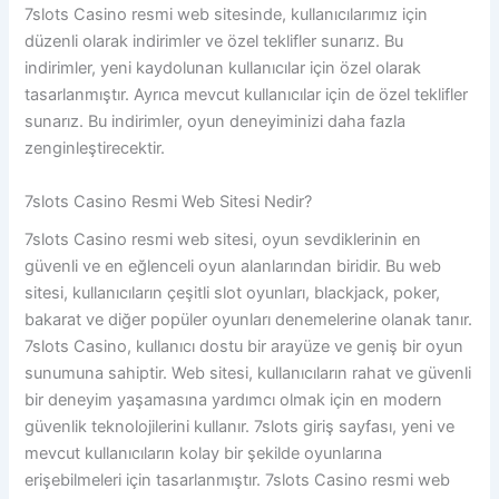
7slots Casino resmi web sitesinde, kullanıcılarımız için
düzenli olarak indirimler ve özel teklifler sunarız. Bu
indirimler, yeni kaydolunan kullanıcılar için özel olarak
tasarlanmıştır. Ayrıca mevcut kullanıcılar için de özel teklifler
sunarız. Bu indirimler, oyun deneyiminizi daha fazla
zenginleştirecektir.
7slots Casino Resmi Web Sitesi Nedir?
7slots Casino resmi web sitesi, oyun sevdiklerinin en
güvenli ve en eğlenceli oyun alanlarından biridir. Bu web
sitesi, kullanıcıların çeşitli slot oyunları, blackjack, poker,
bakarat ve diğer popüler oyunları denemelerine olanak tanır.
7slots Casino, kullanıcı dostu bir arayüze ve geniş bir oyun
sunumuna sahiptir. Web sitesi, kullanıcıların rahat ve güvenli
bir deneyim yaşamasına yardımcı olmak için en modern
güvenlik teknolojilerini kullanır. 7slots giriş sayfası, yeni ve
mevcut kullanıcıların kolay bir şekilde oyunlarına
erişebilmeleri için tasarlanmıştır. 7slots Casino resmi web