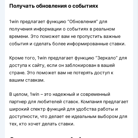
Получать обновления о событиях
1win предлагает функцию “Обновления” для
получения информации о событиях в реальном
времени. Это поможет вам не пропустить важные
события и сделать более информированные ставки.
Кроме того, 1win предлагает функцию “Зеркало” для
доступа к сайту, если он заблокирован в вашей
стране. Это поможет вам не потерять доступ к
вашим ставкам.
В целом, 1win – это надежный и современный
партнер для любителей ставок. Компания предлагает
широкий спектр функций для удобства работы и
доступности, что делает ее идеальным выбором для
тех, кто хочет делать ставки.