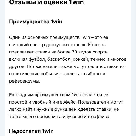
Отзывы и оценки 1win
Преимущества 1win
Один из основных преимуществ 1win – это ее
широкий спектр доступных ставок. Контора
предлагает ставки на более 20 видов спорта,
включая футбол, баскетбол, хоккей, теннис и многое
другое. Пользователи также могут делать ставки на
политические события, такие как выборы и
референдумы.
Еще одним преимуществом 1win является ее
простой и удобный интерфейс. Пользователи могут
легко найти нужные функции и сделать ставки, не
тратя много времени на изучение интерфейса.
Недостатки 1win