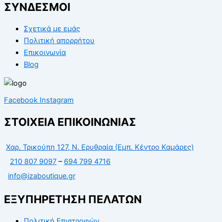
ΣΥΝΔΕΣΜΟΙ
Σχετικά με εμάς
Πολιτική απορρήτου
Επικοινωνία
Blog
Facebook
Instagram
ΣΤΟΙΧΕΙΑ ΕΠΙΚΟΙΝΩΝΙΑΣ
Χαρ. Τρικούπη 127, Ν. Ερυθραία (Εμπ. Κέντρο Καμάρες)
210 807 9097
–
694 799 4716
info@izaboutique.gr
ΕΞΥΠΗΡΕΤΗΣΗ ΠΕΛΑΤΩΝ
Πολιτική Επιστροφών