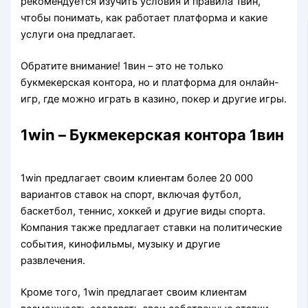
рекомендуется изучить условия и правила 1вин,
чтобы понимать, как работает платформа и какие
услуги она предлагает.
Обратите внимание! 1вин – это не только
букмекерская контора, но и платформа для онлайн-
игр, где можно играть в казино, покер и другие игры.
1win – Букмекерская контора 1вин
1win предлагает своим клиентам более 20 000
вариантов ставок на спорт, включая футбол,
баскетбол, теннис, хоккей и другие виды спорта.
Компания также предлагает ставки на политические
события, кинофильмы, музыку и другие
развлечения.
Кроме того, 1win предлагает своим клиентам