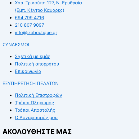
Χαρ. Τρικούπη 127, Ν. Ερυθραία
(Εμπ. Κέντρο Καμάρες)
694 799 4716
210 807 9097
info@izaboutique.gr
ΣΥΝΔΕΣΜΟΙ
Σχετικά με εμάς
Πολιτική απορρήτου
Επικοινωνία
ΕΞΥΠΗΡΕΤΗΣΗ ΠΕΛΑΤΩΝ
Πολιτική Επιστροφών
Τρόποι Πληρωμής
Τρόποι Αποστολής
Ο Λογαριασμός μου
ΑΚΟΛΟΥΘΗΣΤΕ ΜΑΣ