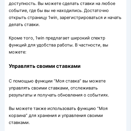
доступность. Вы можете сделать ставки на любое
событие, где бы вы не находились. Достаточно
открыть страницу 1win, зарегистрироваться и начать
делать ставки.
Кроме того, 1win предлагает широкий спектр
функций для удобства работы. В частности, вы
можете:
Управлять своими ставками
С помощью функции “Моя ставка” вы можете
управлять своими ставками, отслеживать
результаты и получать обновления о событиях.
Вы можете также использовать функцию “Моя
корзина” для хранения и управления своими
ставками.