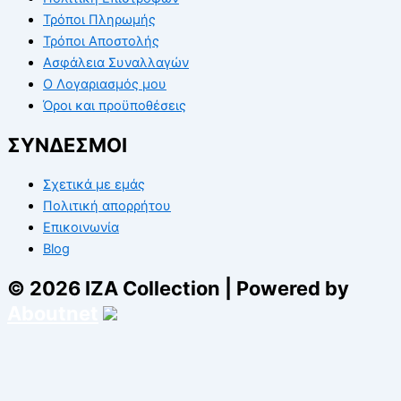
Τρόποι Πληρωμής
Τρόποι Αποστολής
Ασφάλεια Συναλλαγών
Ο Λογαριασμός μου
Όροι και προϋποθέσεις
ΣΥΝΔΕΣΜΟΙ
Σχετικά με εμάς
Πολιτική απορρήτου
Επικοινωνία
Blog
© 2026 IZA Collection | Powered by
Aboutnet