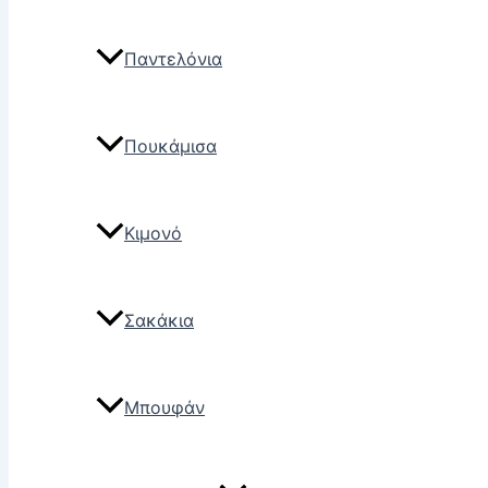
Παντελόνια
Πουκάμισα
Κιμονό
Σακάκια
Μπουφάν