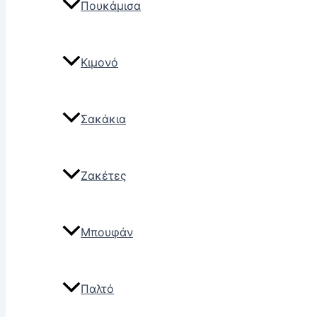
Πουκάμισα
Κιμονό
Σακάκια
Ζακέτες
Μπουφάν
Παλτό